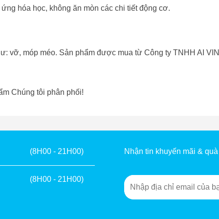
 ứng hóa học, không ăn mòn các chi tiết động cơ.
như: vỡ, móp méo. Sản phẩm được mua từ Công ty TNHH AI VI
ẩm Chúng tôi phân phối!
Nhận tin khuyến mãi & quà
(8H00 - 21H00)
(8H00 - 21H00)