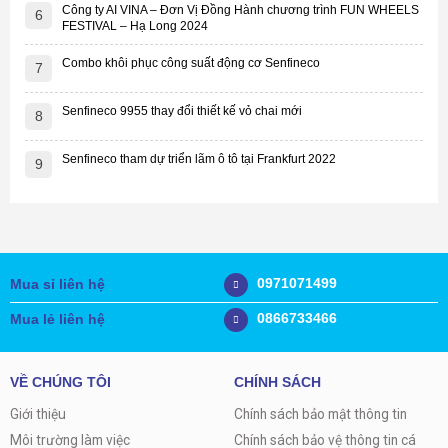
Công ty AI VINA – Đơn Vị Đồng Hành chương trình FUN WHEELS
6
FESTIVAL – Hạ Long 2024
Combo khôi phục công suất động cơ Senfineco
7
Senfineco 9955 thay đổi thiết kế vỏ chai mới
8
Senfineco tham dự triển lãm ô tô tại Frankfurt 2022
9
0971071499
Mua sỉ liên hệ
0866733466
Mua lẻ liên hệ
VỀ CHÚNG TÔI
CHÍNH SÁCH
Giới thiệu
Chính sách bảo mật thông tin
Môi trường làm việc
Chính sách bảo vệ thông tin cá