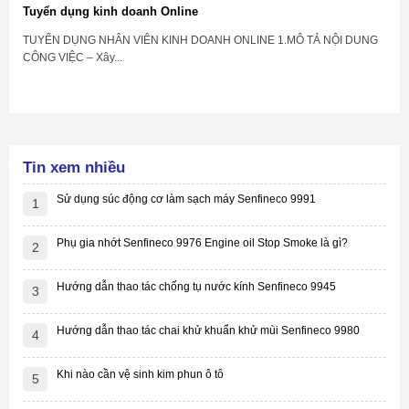
Tuyển dụng kinh doanh Online
TUYỂN DỤNG NHÂN VIÊN KINH DOANH ONLINE 1.MÔ TẢ NỘI DUNG
CÔNG VIỆC – Xây...
Tin xem nhiều
Sử dụng súc động cơ làm sạch máy Senfineco 9991
1
Phụ gia nhớt Senfineco 9976 Engine oil Stop Smoke là gì?
2
Hướng dẫn thao tác chống tụ nước kính Senfineco 9945
3
Hướng dẫn thao tác chai khử khuẩn khử mùi Senfineco 9980
4
Khi nào cần vệ sinh kim phun ô tô
5