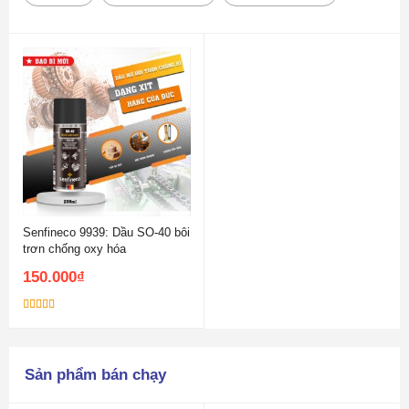
Senfineco 9939: Dầu SO-40 bôi
trơn chống oxy hóa
150.000
₫
Được xếp
hạng
5.00
5
sao
Sản phẩm bán chạy