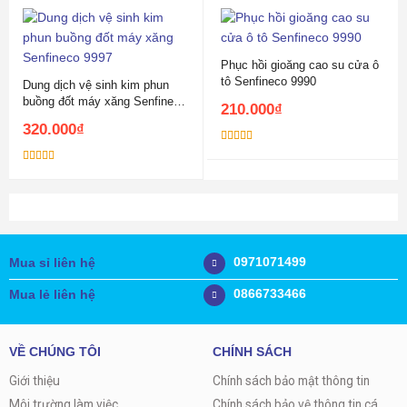
Phục hồi gioăng cao su cửa ô
tô Senfineco 9990
Dung dịch vệ sinh kim phun
buồng đốt máy xăng Senfineco
210.000
₫
9997
320.000
₫
Được xếp
hạng
5.00
5
Được xếp
sao
hạng
5.00
5
sao
0971071499
Mua sỉ liên hệ
0866733466
Mua lẻ liên hệ
VỀ CHÚNG TÔI
CHÍNH SÁCH
Giới thiệu
Chính sách bảo mật thông tin
Môi trường làm việc
Chính sách bảo vệ thông tin cá