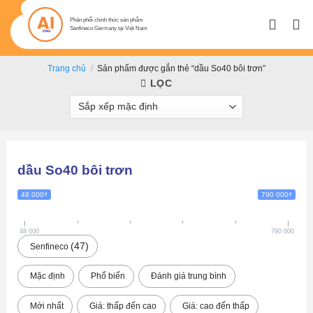
Bỏ
qua
Phân phối chính thức sản phẩm
Senfineco Germany tại Việt Nam
nội
dung
Trang chủ
/
Sản phẩm được gắn thẻ “dầu So40 bôi trơn”
LỌC
dầu So40 bôi trơn
48 000₫
790 000₫
48 000
790 000
47
Senfineco
Mặc định
Phổ biến
Đánh giá trung bình
Mới nhất
Giá: thấp đến cao
Giá: cao đến thấp