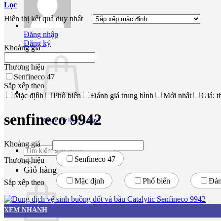
Lọc
Hiển thị kết quả duy nhất
Đăng nhập
Đăng ký
Khoảng giá
Thương hiệu
Senfineco
47
Sắp xếp theo
Mặc định
Phổ biến
Đánh giá trung bình
Mới nhất
Giá: t
senfineco 9942
Quay trở lại cửa hàng
Khoảng giá
Tìm
kiếm:
Senfineco
47
Thương hiệu
Giỏ hàng
Mặc định
Phổ biến
Đán
Sắp xếp theo
XEM NHANH