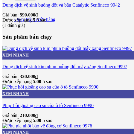
Dung dịch vệ sinh buồng đốt và bầu Catalytic Senfineco 9942
Giá bán:
590.000
₫
Quay trở lại cửa hàng
Được xếp hạng
5
5 sao
(1 đánh giá)
Sản phẩm bán chạy
XEM NHANH
Dung dịch vệ sinh kim phun buồng đốt máy xăng Senfineco 9997
Giá bán:
320.000
₫
Được xếp hạng
5.00
5 sao
XEM NHANH
Phục hồi gioăng cao su cửa ô tô Senfineco 9990
Giá bán:
210.000
₫
Được xếp hạng
5.00
5 sao
XEM NHANH