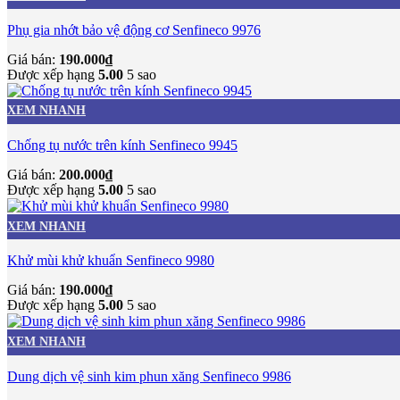
Phụ gia nhớt bảo vệ động cơ Senfineco 9976
Giá bán:
190.000
₫
Được xếp hạng
5.00
5 sao
XEM NHANH
Chống tụ nước trên kính Senfineco 9945
Giá bán:
200.000
₫
Được xếp hạng
5.00
5 sao
XEM NHANH
Khử mùi khử khuẩn Senfineco 9980
Giá bán:
190.000
₫
Được xếp hạng
5.00
5 sao
XEM NHANH
Dung dịch vệ sinh kim phun xăng Senfineco 9986