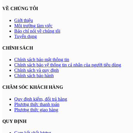
VỀ CHÚNG TÔI
Giới thiệu
Môi trường làm việc
Báo chí nói về chúng tôi
Tuyển dụng
CHÍNH SÁCH
Chính sách bảo mật thông tin
Chính sách bảo vệ thông tin cá nhân của người tiêu dùng
Chính sách và quy định
Chính sách bảo hành
CHĂM SÓC KHÁCH HÀNG
Quy định kiểm, đổi trả hàng
Phương thức thanh toán
Phương thức giao hàng
QUY ĐỊNH
Cam kết chất lượng