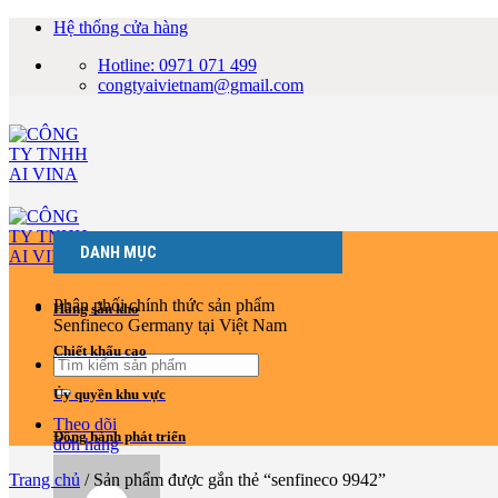
Bỏ
Hệ thống cửa hàng
qua
Hotline: 0971 071 499
nội
congtyaivietnam@gmail.com
dung
DANH MỤC
Phân phối chính thức sản phẩm
Hàng sẵn kho
Senfineco Germany tại Việt Nam
Chiết khấu cao
Tìm
kiếm:
Ủy quyền khu vực
Theo dõi
Đồng hành phát triển
đơn hàng
Trang chủ
/
Sản phẩm được gắn thẻ “senfineco 9942”