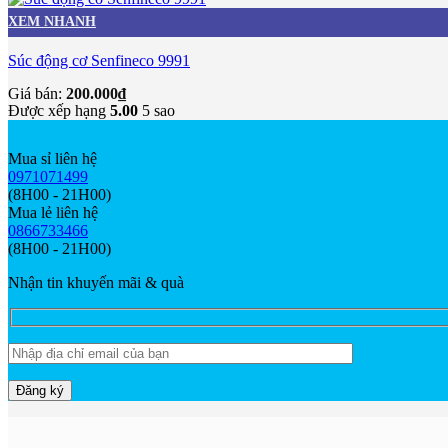
XEM NHANH
Súc động cơ Senfineco 9991
Giá bán:
200.000
₫
Được xếp hạng
5.00
5 sao
Mua sỉ liên hệ
0971071499
(8H00 - 21H00)
Mua lẻ liên hệ
0866733466
(8H00 - 21H00)
Nhận tin khuyến mãi & quà