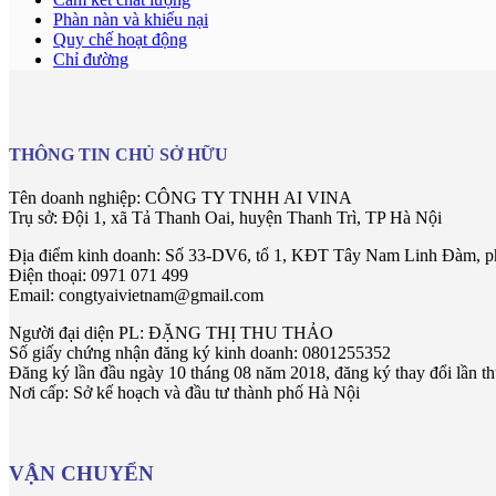
Phàn nàn và khiếu nại
Quy chế hoạt động
Chỉ đường
THÔNG TIN CHỦ SỞ HỮU
Tên doanh nghiệp: CÔNG TY TNHH AI VINA
Trụ sở: Đội 1, xã Tả Thanh Oai, huyện Thanh Trì, TP Hà Nội
Địa điểm kinh doanh: Số 33-DV6, tổ 1, KĐT Tây Nam Linh Đàm, p
Điện thoại: 0971 071 499
Email: congtyaivietnam@gmail.com
Người đại diện PL: ĐẶNG THỊ THU THẢO
Số giấy chứng nhận đăng ký kinh doanh: 0801255352
Đăng ký lần đầu ngày 10 tháng 08 năm 2018, đăng ký thay đổi lần t
Nơi cấp: Sở kế hoạch và đầu tư thành phố Hà Nội
VẬN CHUYỂN