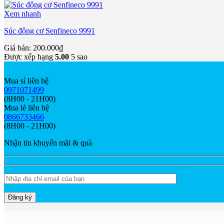
Xem nhanh
Súc động cơ Senfineco 9991
Giá bán:
200.000
₫
Được xếp hạng
5.00
5 sao
Mua sỉ liên hệ
0971071499
(8H00 - 21H00)
Mua lẻ liên hệ
0866733466
(8H00 - 21H00)
Nhận tin khuyến mãi & quà