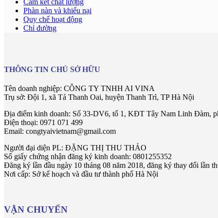
Cam kết chất lượng
Phàn nàn và khiếu nại
Quy chế hoạt động
Chỉ đường
THÔNG TIN CHỦ SỞ HỮU
Tên doanh nghiệp: CÔNG TY TNHH AI VINA
Trụ sở: Đội 1, xã Tả Thanh Oai, huyện Thanh Trì, TP Hà Nội
Địa điểm kinh doanh: Số 33-DV6, tổ 1, KĐT Tây Nam Linh Đàm, p
Điện thoại: 0971 071 499
Email: congtyaivietnam@gmail.com
Người đại diện PL: ĐẶNG THỊ THU THẢO
Số giấy chứng nhận đăng ký kinh doanh: 0801255352
Đăng ký lần đầu ngày 10 tháng 08 năm 2018, đăng ký thay đổi lần t
Nơi cấp: Sở kế hoạch và đầu tư thành phố Hà Nội
VẬN CHUYỂN