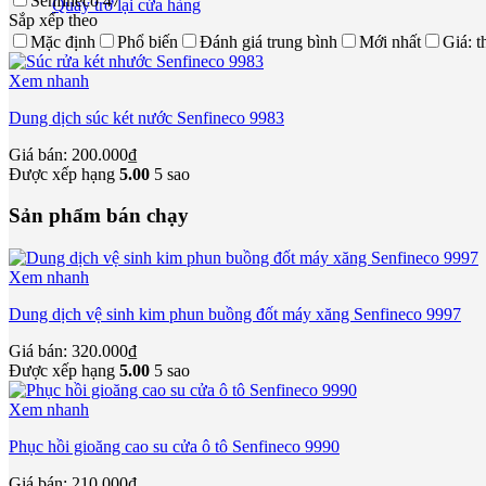
Senfineco
47
Quay trở lại cửa hàng
Sắp xếp theo
Mặc định
Phổ biến
Đánh giá trung bình
Mới nhất
Giá: t
Xem nhanh
Dung dịch súc két nước Senfineco 9983
Giá bán:
200.000
₫
Được xếp hạng
5.00
5 sao
Sản phẩm bán chạy
Xem nhanh
Dung dịch vệ sinh kim phun buồng đốt máy xăng Senfineco 9997
Giá bán:
320.000
₫
Được xếp hạng
5.00
5 sao
Xem nhanh
Phục hồi gioăng cao su cửa ô tô Senfineco 9990
Giá bán:
210.000
₫