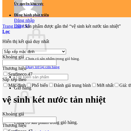
Ủy quyền khu vực
Đồng hành phát triển
Đăng nhập
Đăng ký
Trang chủ
/
Sản phẩm được gắn thẻ “vệ sinh két nước tản nhiệt”
Lọc
Hiển thị kết quả duy nhất
Khoảng giá
Chưa có sản phẩm trong giỏ hàng.
Quay trở lại cửa hàng
Thương hiệu
Senfineco
47
Tìm
Sắp xếp theo
kiếm:
Mặc định
Phổ biến
Đánh giá trung bình
Mới nhất
Giá: t
Giỏ hàng
vệ sinh két nước tản nhiệt
Khoảng giá
Chưa có sản phẩm trong giỏ hàng.
Thương hiệu