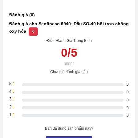
– Bảo quản nơi khô ráo thoáng mát.
Đánh giá (0)
– Tránh xa tầm tay trẻ em.
Đánh giá cho Senfineco 9940: Dầu SO-40 bôi trơn chống
oxy hóa
0
– Không được uống
Điểm Đánh Giá Trung Bình
0/5
Chưa có đánh giá nào
5
0
4
0
3
0
2
0
1
0
Bạn đã dùng sản phẩm này?