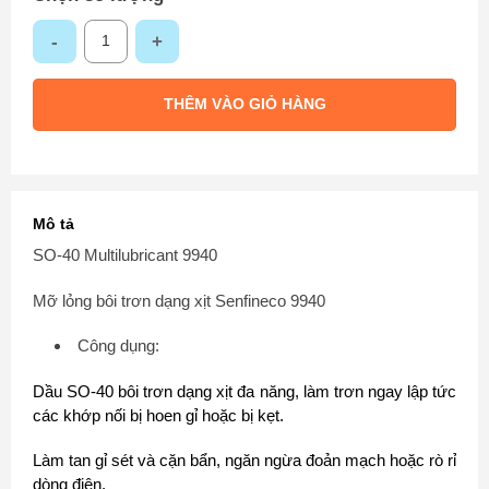
Senfineco 9940: Dầu SO-40 bôi trơn chống oxy hóa số lượng
THÊM VÀO GIỎ HÀNG
Mô tả
SO-40 Multilubricant 9940
Mỡ lỏng bôi trơn dạng xịt Senfineco 9940
Công dụng:
Dầu SO-40 bôi trơn dạng xịt đa năng, làm trơn ngay lập tức
các khớp nối bị hoen gỉ hoặc bị kẹt.
Làm tan gỉ sét và cặn bẩn, ngăn ngừa đoản mạch hoặc rò rỉ
dòng điện.