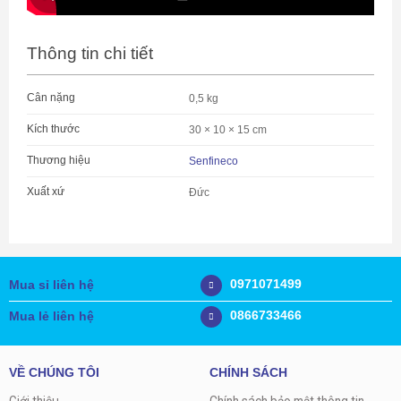
Thông tin chi tiết
Cân nặng
0,5 kg
Kích thước
30 × 10 × 15 cm
Thương hiệu
Senfineco
Xuất xứ
Đức
0971071499
Mua sỉ liên hệ
0866733466
Mua lẻ liên hệ
VỀ CHÚNG TÔI
CHÍNH SÁCH
Giới thiệu
Chính sách bảo mật thông tin