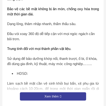
Bảo vệ các bề mặt không bị ăn mòn, chống oxy hóa trong
một thời gian dài.
Dạng lỏng, thâm nhập nhanh, thẩm thấu sâu.
Đầu vòi xoay 360 độ dễ tiếp cận với mọi ngóc ngách cần
bôi trơn.
Trung tính đối với mọi thành phần vật liệu.
Sử dụng để bảo dưỡng khớp nối, thanh trượt, ổ bi, ổ khóa,
đồ dùng gia đình, kỹ thuật, máy móc công nghiệp……..
HDSD:
Làm sạch bề mặt cần vệ sinh khỏi bụi bẩn, xịt phụ gia từ
khoảng cách 10-20cm, để trong một thời gian ngắn rồi di
chuyển các khớp nối bị kẹt.
Xem thêm
Chú ý: