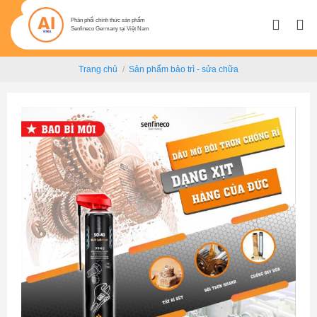
Bỏ
qua
Phân phối chính thức sản phẩm
Senfineco Germany tại Việt Nam
nội
dung
Trang chủ
/
Sản phẩm bảo trì - sửa chữa