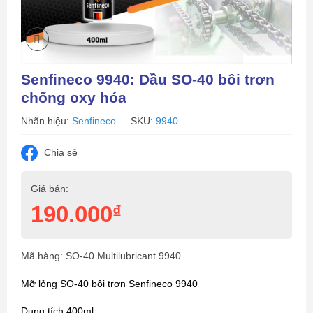
Senfineco 9940: Dầu SO-40 bôi trơn
chống oxy hóa
Nhãn hiệu:
Senfineco
SKU:
9940
Chia sẻ
Giá bán:
190.000
₫
Mã hàng: SO-40 Multilubricant 9940
Mỡ lỏng SO-40 bôi trơn Senfineco 9940
Dung tích 400ml