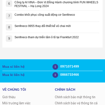
Công ty AI VINA – Đơn Vị Đồng Hành chương trình FUN WHEELS
6
FESTIVAL – Hạ Long 2024
Combo khôi phục công suất động cơ Senfineco
7
Senfineco 9955 thay đổi thiết kế vỏ chai mới
8
Senfineco tham dự triển lãm ô tô tại Frankfurt 2022
9
0971071499
Mua sỉ liên hệ
0866733466
Mua lẻ liên hệ
VỀ CHÚNG TÔI
CHÍNH SÁCH
Giới thiệu
Chính sách bảo mật thông tin
Môi trường làm việc
Chính sách bảo vệ thông tin cá