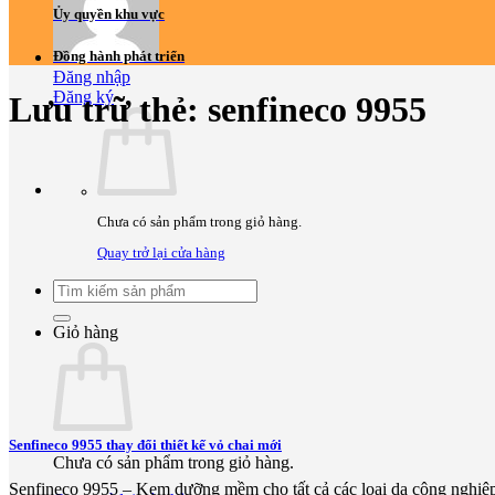
Ủy quyền khu vực
Đồng hành phát triển
Đăng nhập
Đăng ký
Lưu trữ thẻ:
senfineco 9955
Chưa có sản phẩm trong giỏ hàng.
Quay trở lại cửa hàng
Tìm
kiếm:
Giỏ hàng
Senfineco 9955 thay đổi thiết kế vỏ chai mới
Chưa có sản phẩm trong giỏ hàng.
Senfineco 9955 – Kem dưỡng mềm cho tất cả các loại da công nghiệp