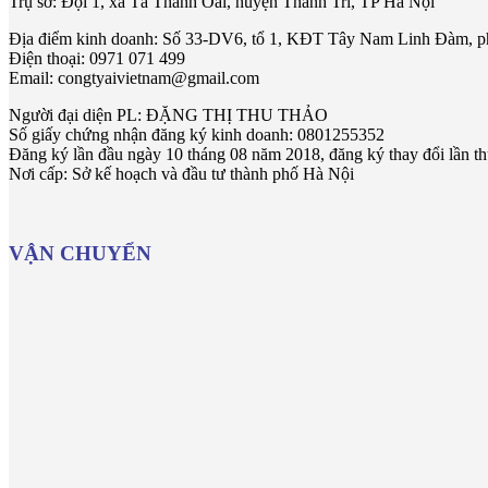
Trụ sở: Đội 1, xã Tả Thanh Oai, huyện Thanh Trì, TP Hà Nội
Địa điểm kinh doanh: Số 33-DV6, tổ 1, KĐT Tây Nam Linh Đàm, p
Điện thoại: 0971 071 499
Email: congtyaivietnam@gmail.com
Người đại diện PL: ĐẶNG THỊ THU THẢO
Số giấy chứng nhận đăng ký kinh doanh: 0801255352
Đăng ký lần đầu ngày 10 tháng 08 năm 2018, đăng ký thay đổi lần t
Nơi cấp: Sở kế hoạch và đầu tư thành phố Hà Nội
VẬN CHUYỂN