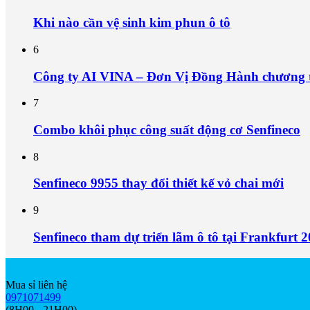
Khi nào cần vệ sinh kim phun ô tô
6
Công ty AI VINA – Đơn Vị Đồng Hành chươn
7
Combo khôi phục công suất động cơ Senfineco
8
Senfineco 9955 thay đổi thiết kế vỏ chai mới
9
Senfineco tham dự triển lãm ô tô tại Frankfurt 
Mua sỉ liên hệ
0971071499
(8H00 - 21H00)