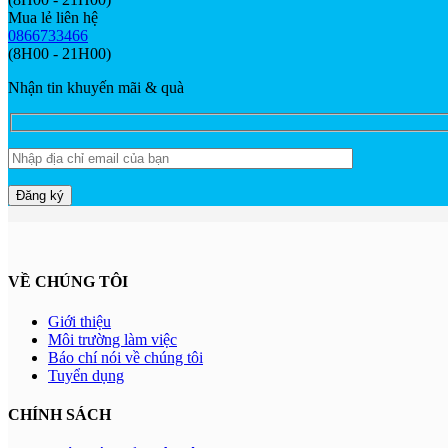
Mua lẻ liên hệ
0866733466
(8H00 - 21H00)
Nhận tin khuyến mãi & quà
VỀ CHÚNG TÔI
Giới thiệu
Môi trường làm việc
Báo chí nói về chúng tôi
Tuyển dụng
CHÍNH SÁCH