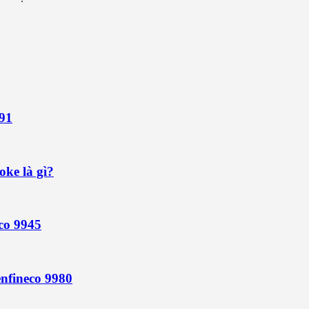
991
oke là gì?
co 9945
nfineco 9980