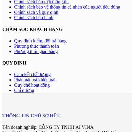
Chính sách bảo mật thông tin
Chính sách bảo vệ thông tin cá nhân của người tiêu dùng
Chính sách và quy định
Chính sách bảo hành
CHĂM SÓC KHÁCH HÀNG
Quy định kiểm, đổi trả hàng
Phương thức thanh toán
Phương thức giao hàng
QUY ĐỊNH
Cam kết chất lượng
Phàn nàn và khiếu nại
Quy chế hoạt động
Chỉ đường
THÔNG TIN CHỦ SỞ HỮU
Tên doanh nghiệp: CÔNG TY TNHH AI VINA