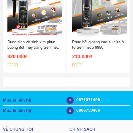
Dung dịch vệ sinh kim phun
Phục hồi gioăng cao su cửa ô
buồng đốt máy xăng Senfineco
tô Senfineco 9990
9997
320.000
₫
210.000
₫
Được xếp
Được xếp
hạng
5.00
5
hạng
5.00
5
sao
sao
0971071499
Mua sỉ liên hệ
0866733466
Mua lẻ liên hệ
VỀ CHÚNG TÔI
CHÍNH SÁCH