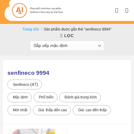
Bỏ
qua
Phân phối chính thức sản phẩm
Senfineco Germany tại Việt Nam
nội
dung
Trang chủ
/
Sản phẩm được gắn thẻ “senfineco 9994”
LỌC
senfineco 9994
47
Senfineco
Mặc định
Phổ biến
Đánh giá trung bình
Mới nhất
Giá: thấp đến cao
Giá: cao đến thấp