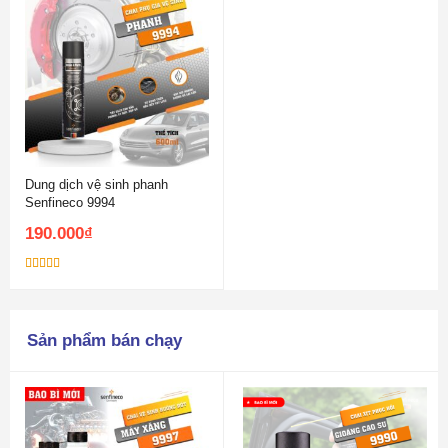
Dung dịch vệ sinh phanh
Senfineco 9994
190.000
₫
Được xếp
hạng
5.00
5
sao
Sản phẩm bán chạy